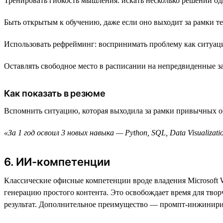
Тренировать гибкость мышления: искать несколько решений о
Быть открытым к обучению, даже если оно выходит за рамки т
Использовать рефрейминг: воспринимать проблему как ситуац
Оставлять свободное место в расписании на непредвиденные за
Как показать в резюме
Вспомнить ситуацию, которая выходила за рамки привычных об
«За 1 год освоил 3 новых навыка — Python, SQL, Data Visualizat
6. ИИ-компетенции
Классические офисные компетенции вроде владения Microsoft 
генерацию простого контента. Это освобождает время для твор
результат. Дополнительное преимущество — промпт-инжиниринг