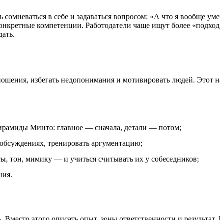
ть сомневаться в себе и задаваться вопросом: «А что я вообще у
 конкретные компетенции. Работодатели чаще ищут более «подхо
дать.
ошения, избегать недопонимания и мотивировать людей. Этот 
рамиды Минто: главное — сначала, детали — потом;
 обсуждениях, тренировать аргументацию;
, тон, мимику — и учиться считывать их у собеседников;
ния.
Вместо этого описать опыт, зоны ответственности и результат.