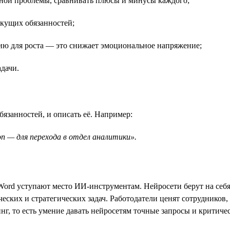
дной проблемы, сравнивать плюсы и минусы каждого;
екущих обязанностей;
ию для роста — это снижает эмоциональное напряжение;
дачи.
язанностей, и описать её. Например:
ion — для перехода в отдел аналитики».
Word уступают место ИИ-инструментам. Нейросети берут на себя
ческих и стратегических задач. Работодатели ценят сотрудников
, то есть умение давать нейросетям точные запросы и критичес