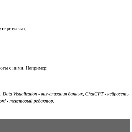
те результат;
боты с ними. Например:
ata Visualization - визуализация данных, ChatGPT - нейросеть
Word - текстовый редактор.